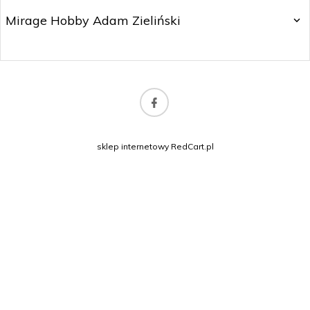
Mirage Hobby Adam Zieliński
marketing@mirage-hobby.pl
sklep internetowy
RedCart.pl