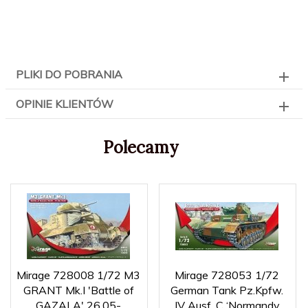
PLIKI DO POBRANIA
OPINIE KLIENTÓW
Polecamy
Mirage 728008 1/72 M3
Mirage 728053 1/72
GRANT Mk.I 'Battle of
German Tank Pz.Kpfw.
GAZALA' 26.05-
IV Ausf. C ‘Normandy