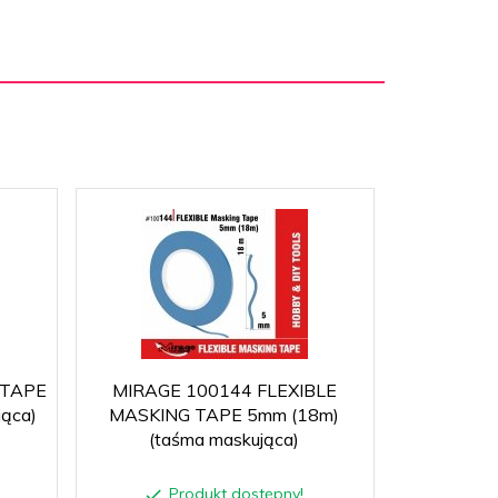
 TAPE
MIRAGE 100144 FLEXIBLE
MIRAGE
ąca)
MASKING TAPE 5mm (18m)
MASKING
(taśma maskująca)
(ta
Produkt dostępny!
P