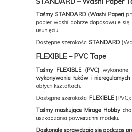
STANDARD – Washi Paper T
Taśmy STANDARD (Washi Paper)
pr
papier washi dobrze dopasowuje się 
usunięciu.
Dostępne szerokości
STANDARD
(Was
FLEXIBLE – PVC Tape
Taśmy FLEXIBLE (PVC)
wykonane z 
wykonywanie łuków i nieregularnych l
obłych kształtach.
Dostępne szerokości
FLEXIBLE
(PVC)
Taśmy maskujące Mirage Hobby
char
uszkadzania powierzchni modelu.
Doskonale sprawdzają się podczas pra