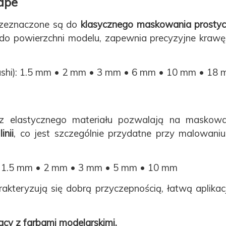
ape
zeznaczone są do
klasycznego maskowania prostych 
do powierzchni modelu, zapewnia precyzyjne krawęd
hi): 1.5 mm • 2 mm • 3 mm • 6 mm • 10 mm • 18
elastycznego materiału pozwalają na maskowan
inii
, co jest szczególnie przydatne przy malowan
: 1.5 mm • 2 mm • 3 mm • 5 mm • 10 mm
akteryzują się dobrą przyczepnością, łatwą aplika
cy z farbami modelarskimi.