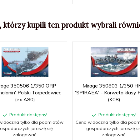
, którzy kupili ten produkt wybrali równie
rage 350506 1/350 ORP
Mirage 350803 1/350 H
halanin' Polski Torpedowiec
'SPIRAEA' - Korweta klasy 
(ex A80)
(K08)
Produkt dostępny!
Produkt dostępny!
widoczna tylko dla podmiotów
Cena widoczna tylko dla pod
ospodarczych, proszę się
gospodarczych, proszę si
zalogować.
zalogować.