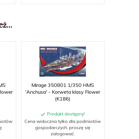
ż...
MS
Mirage 350801 1/350 HMS
Mirage 
Flower
'Anchusa' - Korweta klasy Flower
'Zinnia' -
(K186)
Produkt dostępny!
P
miotów
Cena widoczna tylko dla podmiotów
Cena widocz
ę
gospodarczych, proszę się
gospoda
zalogować.