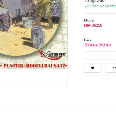
zalogować.
Produkt dostę
Model:
MIR-35216
EAN:
5901461352163