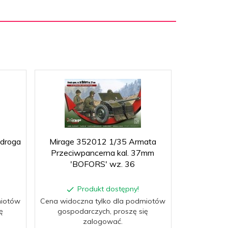
 droga
Mirage 352012 1/35 Armata
Przeciwpancerna kal. 37mm
'BOFORS' wz. 36
Produkt dostępny!
miotów
Cena widoczna tylko dla podmiotów
ę
gospodarczych, proszę się
zalogować.