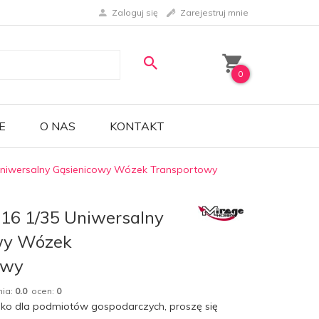
Zaloguj się
Zarejestruj mnie
0
E
O NAS
KONTAKT
Uniwersalny Gąsienicowy Wózek Transportowy
16 1/35 Uniwersalny
wy Wózek
owy
nia:
0.0
ocen:
0
lko dla podmiotów gospodarczych, proszę się