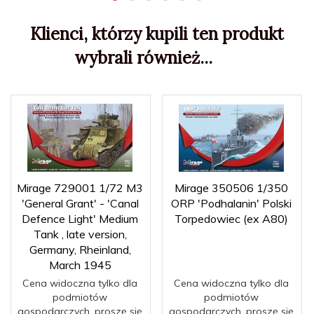
Klienci, którzy kupili ten produkt
wybrali również...
Mirage 729001 1/72 M3
Mirage 350506 1/350
'General Grant' - 'Canal
ORP 'Podhalanin' Polski
Defence Light' Medium
Torpedowiec (ex A80)
Tank , late version,
Germany, Rheinland,
March 1945
Cena widoczna tylko dla
Cena widoczna tylko dla
podmiotów
podmiotów
gospodarczych, proszę się
gospodarczych, proszę się