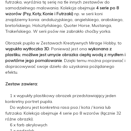
futrzaka, wyróżnia tę serię na tle innych zestawów do
samodzielnego malowania. Kolekcja obejmuje
4 serie po 8
wzorów (Psy, Koty, Konie i Futrzaki)
np. w serii koni
znajdziemy konia: andaluzyjskiego, angielskiego, arabskiego,
bretońskiego, Holsztyńskiego, Quoter Horse, Mustanga,
Trakeńskiego. W serii psów nie zabrakło choćby yorka.
Obrazek pupila w Zestawach Kreatywnych Mirage Hobby, to
wypukła wytłoczka 3D
. Ponieważ jest ona
wykonana z
plastiku
,
możliwe jest umycie obrazka ciepłą wodą z mydłem i
powtórne jego pomalowanie
. Dzięki temu można poprawiać i
dopracowywać swoje dzieło do uzyskania pożądanego
efektu.
Zestaw zawiera:
1 x wypukły plastikowy obrazek przedstawiający jeden
konkretny portret pupila.
Do wyboru jest konkretna rasa psa / kota / konia lub
futrzaka. Kolekcja obejmuje 4 serie po 8 wzorów (łącznie 32
różne obrazki).
6 x farb akrylowych
1 x pędzelek