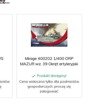
ż...
/S
Mirage 400202 1/400 ORP
Mirage 35
MAZUR wz. 39 Okręt artyleryjski
Lekki
Produkt dostępny!
P
miotów
Cena widoczna tylko dla podmiotów
Cena widocz
ę
gospodarczych, proszę się
gospoda
zalogować.