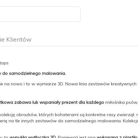
ie Klientów
tops
y do samodzielnego malowania.
na nowo i to w wymiarze 3D. Nowa linia zestawów kreatywnych to
tkowa zabawa lub wspaniały prezent dla każdego
miłośnika psów,
ekcję obrazków, których bohaterami są konkretne rasy zwierząt. re
ę serię na tle innych zestawów do samodzielnego malowania. Kolekc
y, to
wypukła wytłoczka 3D
. Ponieważ jest ona
wykonana z plastik