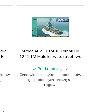
ecka
Mirage 40230 1/400 Tarantul III
Mirage 352
 R.
1241.1M Mała korweta rakietowa
Produkt dostępny!
P
miotów
Cena widoczna tylko dla podmiotów
Cena widocz
ę
gospodarczych, proszę się
gospoda
zalogować.