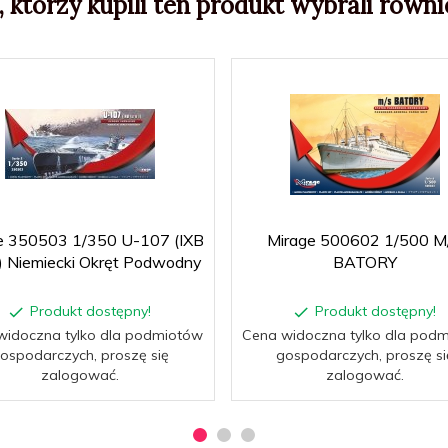
, którzy kupili ten produkt wybrali równie
e 350503 1/350 U-107 (IXB
Mirage 500602 1/500 M
I) Niemiecki Okręt Podwodny
BATORY
Produkt dostępny!
Produkt dostępny!
widoczna tylko dla podmiotów
Cena widoczna tylko dla pod
ospodarczych, proszę się
gospodarczych, proszę si
zalogować.
zalogować.