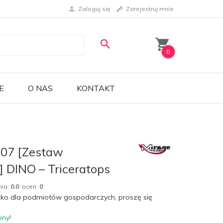
Zaloguj się
Zarejestruj mnie
0
E
O NAS
KONTAKT
007 [Zestaw
 DINO – Triceratops
nia:
0.0
ocen:
0
lko dla podmiotów gospodarczych, proszę się
pny!