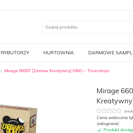
TRYBUTORZY
HURTOWNIA
DARMOWE SAMPL
Mirage 66007 [Zestaw Kreatywny] DINO – Triceratops
Mirage 66
Kreatywny]
śred
Cena widoczna ty
zalogować.
Produkt dostę