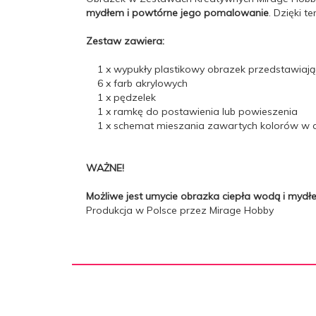
mydłem i powtórne jego pomalowanie
. Dzięki 
Zestaw zawiera:
1 x wypukły plastikowy obrazek przedstawiając
6 x farb akrylowych
1 x pędzelek
1 x ramkę do postawienia lub powieszenia
1 x schemat mieszania zawartych kolorów w ce
WAŻNE!
Możliwe jest umycie obrazka ciepła wodą i myd
Produkcja w Polsce przez Mirage Hobby