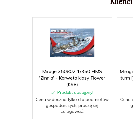
Klienci
Mirage 350802 1/350 HMS
Mirag
'Zinnia' - Korweta klasy Flower
turm 
(K98)
Produkt dostępny!
Cena widoczna tylko dla podmiotów
Cena 
gospodarczych, proszę się
g
zalogować.