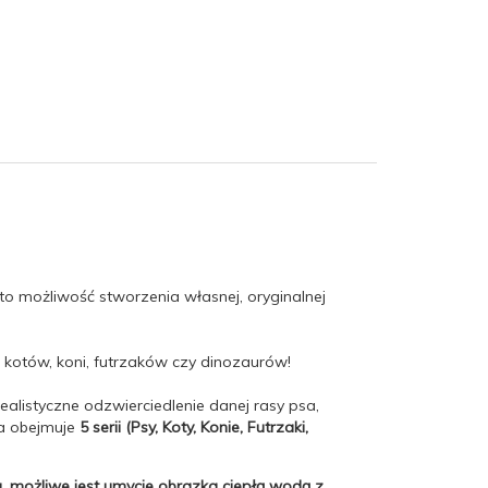
 możliwość stworzenia własnej, oryginalnej
 kotów, koni, futrzaków czy dinozaurów!
alistyczne odzwierciedlenie danej rasy psa,
ja obejmuje
5 serii (Psy, Koty, Konie, Futrzaki,
u
,
możliwe jest umycie obrazka ciepłą wodą z