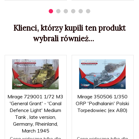
Klienci, którzy kupili ten produkt
wybrali również...
Mirage 729001 1/72 M3
Mirage 350506 1/350
'General Grant' - 'Canal
ORP 'Podhalanin' Polski
Defence Light' Medium
Torpedowiec (ex A80)
Tank , late version,
Germany, Rheinland,
March 1945
Cena widoczna tylko dla
Cena widoczna tylko dla